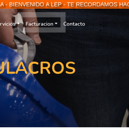
BIENVENIDO A LEP - TE RECORDAMOS HACER
rvicios
Contacto
Facturacion
+
22
°
C
MULACROS