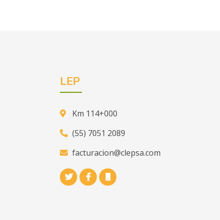
LEP
Km 114+000
(55) 7051 2089
facturacion@clepsa.com